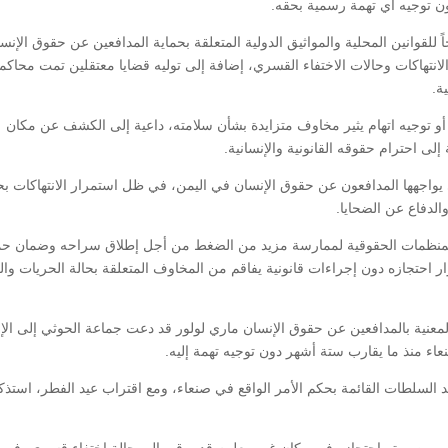
ن توجيه أي تهمة رسمية بحقه.
ً للقوانين المحلية والمواثيق الدولية المتعلقة بحماية المدافعين عن حقوق الإنس
انتهاكات وحالات الاختفاء القسري، إضافة إلى توليه قضايا معتقلين تمت محاكم
ة.
أو توجيه اتهام يثير مخاوف متزايدة بشأن سلامته، داعية إلى الكشف عن مكان
ى احترام حقوقه القانونية والإنسانية.
واجهها المدافعون عن حقوق الإنسان في اليمن، في ظل استمرار الانتهاكات ب
الدفاع عن الضحايا.
لمنظمات الحقوقية لممارسة مزيد من الضغط من أجل إطلاق سراحه وضمان حم
احتجازه دون إجراءات قانونية يفاقم من المخاوف المتعلقة بحالة الحريات والع
لمعنية بالمدافعين عن حقوق الإنسان ماري لولور قد دعت جماعة الحوثي إلى الإ
ء منذ ما يقارب ستة أشهر دون توجيه تهمة إليه.
السلطات القائمة بحكم الأمر الواقع في صنعاء، ومع اقتراب عيد الفطر، استذك