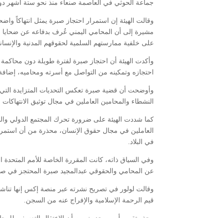
جماعة الحوثي في العاصمة صنعاء منذ نحو ستة أشهر دو
وقالت الهيئة إن استمرار احتجاز صبرة يمثل انتهاكاً واضحا
مشيرة إلى أن المحامي اليمني عُرف بدفاعه عن ضحايا ال
على خلفية ممارستهم السلمية لحقوقهم المدنية والإنساني
وأكدت الهيئة أن احتجاز صبرة لفترة طويلة دون محاكمة 
احتجازه وتمكينه من التواصل مع أسرته ومحاميه، إضافة إل
وأوضحت أن قضية صبرة تعكس التحديات المتزايدة التي ي
النشطاء والمحامين العاملين في مجال توثيق الانتهاكات و
كما شددت الهيئة على ضرورة تحرك المجتمع الدولي وا
العاملين في مجال حقوق الإنسان، محذرة من أن استمرار 
في البلاد.
وفي السياق ذاته، كانت المقررة الخاصة للأمم المتحدة ا
عن المحامي والحقوقي عبدالمجيد صبرة المحتجز في صنعا
وقالت لولور في تصريح نشرته عبر منصة إكس إنها تناشد 
قيم الرحمة الإسلامية والإفراج عنه من السجن.