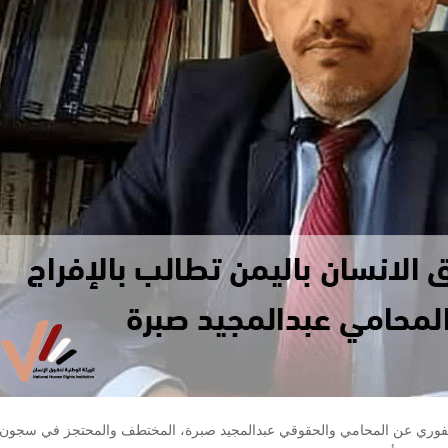
ج الفوري عن المحامي والحقوقي عبدالمجيد صبرة، المختطف والمحتجز في سجون