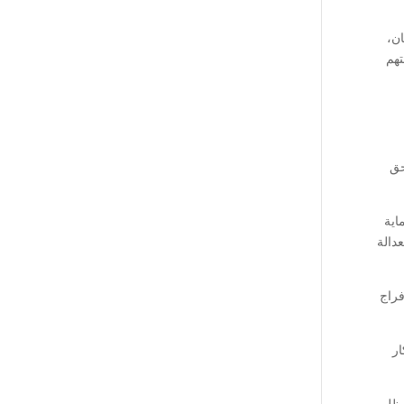
ان،
تهم
حق
اية
دالة
فراج
ار