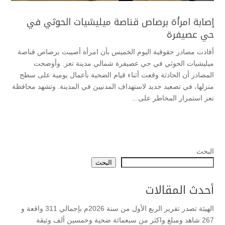
إصابة امرأة برصاص قناصة ميليشيات الحوثي في
حي عصيفرة
أفادت مصادر حقوقية اليوم الخميس بأن امرأة أصيبت برصاص قناصة
ميليشيات الحوثي في حي عصيفرة شمالي مدينة تعز. وأوضحت
المصادر أن الحادثة وقعت أثناء قيام الضحية بأعمال يومية على سطح
منزلها، في تصعيد جديد لاستهداف المدنيين في المدينة. وتشهد محافظة
تعز استمرار المخاطر على...
البحث
البحث
أحدث المقالات
الهيئة تصدر تقرير الربع الأول من سنة 2026م بإجمالي 311 واقعة و
267 شاهد ومبلغ واكثر من سبعمائة ضحية وخمسين ألف وثيقة