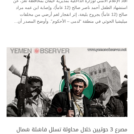
أفاد الإعلام الأمني لوزارة الداخلية بمديرية حيفان بمحافظة تعز، عن
استشهاد الطفل أحمد ناصر صالح (12 عاماً)، وإصابة ابن عمه مراد
صالح (12 عاماً) بجروح بليغة، إثر انفجار لغم أرضي من مخلفات
ميليشيا الحوثي في منطقة “لدمى – الأحكوم”. ​وأوضح المصدر أن...
مصرع 3 حوثيين خلال محاولة تسلل فاشلة شمال